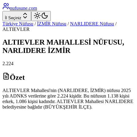
nufusune
.com
İl Seçiniz
Türkiye Nüfusu
/
İZMİR
Nüfusu
/
NARLIDERE
Nüfusu
/
ALTIEVLER
ALTIEVLER
MAHALLESİ NÜFUSU,
NARLIDERE
İZMİR
2.224
Özet
ALTIEVLER Mahallesi'nin (NARLIDERE, İZMİR) nüfusu 2025
yılı ADNKS verilerine göre 2.224 kişidir. Bu nüfusun 1.138 kişisi
erkek, 1.086 kişisi kadındır. ALTIEVLER Mahallesi NARLIDERE
belediyesine bağlıdır (BÜYÜKŞEHİR İLÇE).