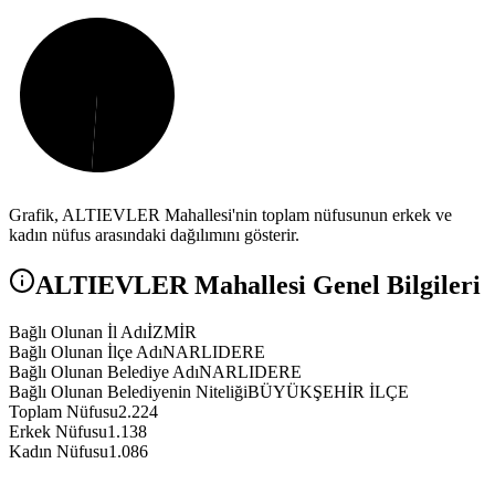
Grafik,
ALTIEVLER
Mahallesi'nin toplam nüfusunun erkek ve
kadın nüfus arasındaki dağılımını gösterir.
ALTIEVLER
Mahallesi Genel Bilgileri
Bağlı Olunan İl Adı
İZMİR
Bağlı Olunan İlçe Adı
NARLIDERE
Bağlı Olunan Belediye Adı
NARLIDERE
Bağlı Olunan Belediyenin Niteliği
BÜYÜKŞEHİR İLÇE
Toplam Nüfusu
2.224
Erkek Nüfusu
1.138
Kadın Nüfusu
1.086