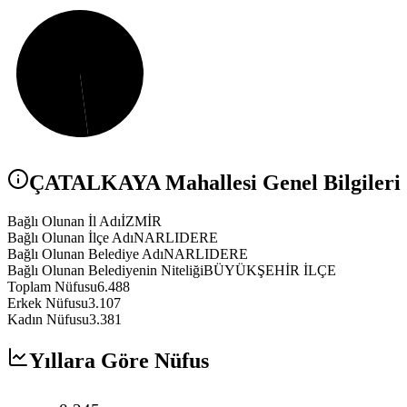
ÇATALKAYA
Mahallesi Genel Bilgileri
Bağlı Olunan İl Adı
İZMİR
Bağlı Olunan İlçe Adı
NARLIDERE
Bağlı Olunan Belediye Adı
NARLIDERE
Bağlı Olunan Belediyenin Niteliği
BÜYÜKŞEHİR İLÇE
Toplam Nüfusu
6.488
Erkek Nüfusu
3.107
Kadın Nüfusu
3.381
Yıllara Göre Nüfus