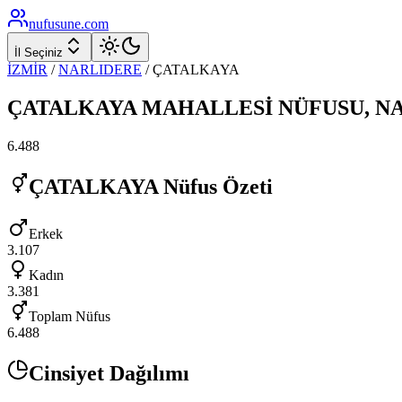
nufusune
.com
İl Seçiniz
İZMİR
/
NARLIDERE
/
ÇATALKAYA
ÇATALKAYA
MAHALLESİ NÜFUSU,
N
6.488
ÇATALKAYA
Nüfus Özeti
Erkek
3.107
Kadın
3.381
Toplam Nüfus
6.488
Cinsiyet Dağılımı