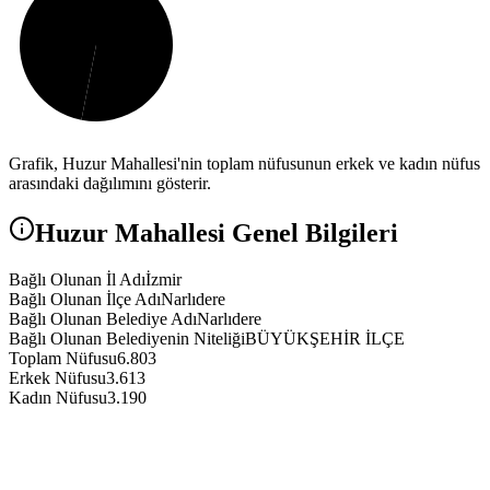
Grafik,
Huzur
Mahallesi'nin toplam nüfusunun erkek ve kadın nüfus
arasındaki dağılımını gösterir.
Huzur
Mahallesi Genel Bilgileri
Bağlı Olunan İl Adı
İzmir
Bağlı Olunan İlçe Adı
Narlıdere
Bağlı Olunan Belediye Adı
Narlıdere
Bağlı Olunan Belediyenin Niteliği
BÜYÜKŞEHİR İLÇE
Toplam Nüfusu
6.803
Erkek Nüfusu
3.613
Kadın Nüfusu
3.190