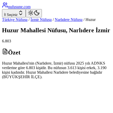
nufusune
.com
İl Seçiniz
Türkiye Nüfusu
/
İzmir
Nüfusu
/
Narlıdere
Nüfusu
/
Huzur
Huzur
Mahallesi Nüfusu,
Narlıdere
İzmir
6.803
Özet
Huzur Mahallesi'nin (Narlıdere, İzmir) nüfusu 2025 yılı ADNKS
verilerine göre 6.803 kişidir. Bu nüfusun 3.613 kişisi erkek, 3.190
kişisi kadındır. Huzur Mahallesi Narlıdere belediyesine bağlıdır
(BÜYÜKŞEHİR İLÇE).