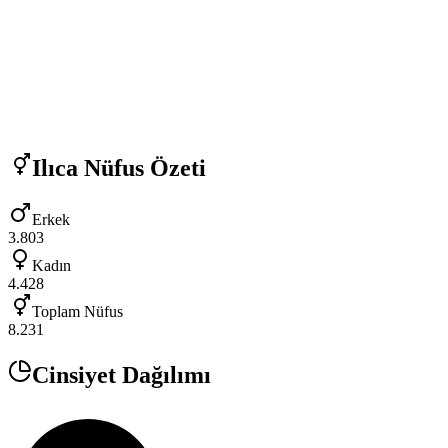
Ilıca
Nüfus Özeti
Erkek
3.803
Kadın
4.428
Toplam Nüfus
8.231
Cinsiyet Dağılımı