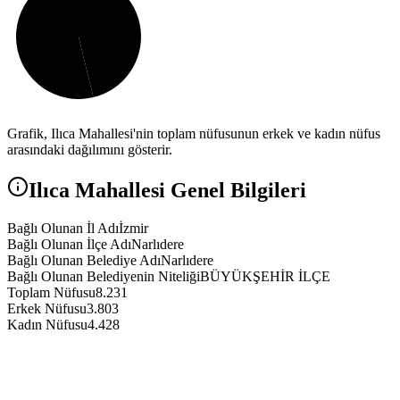
Grafik,
Ilıca
Mahallesi'nin toplam nüfusunun erkek ve kadın nüfus
arasındaki dağılımını gösterir.
Ilıca
Mahallesi Genel Bilgileri
Bağlı Olunan İl Adı
İzmir
Bağlı Olunan İlçe Adı
Narlıdere
Bağlı Olunan Belediye Adı
Narlıdere
Bağlı Olunan Belediyenin Niteliği
BÜYÜKŞEHİR İLÇE
Toplam Nüfusu
8.231
Erkek Nüfusu
3.803
Kadın Nüfusu
4.428