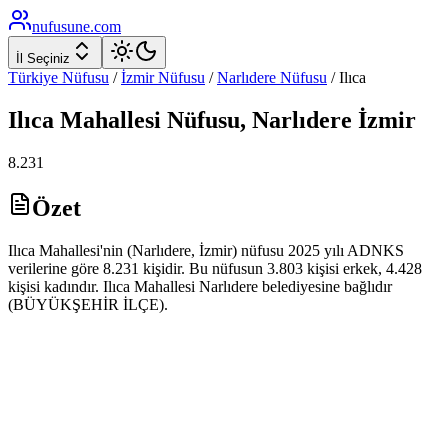
nufusune
.com
İl Seçiniz
Türkiye Nüfusu
/
İzmir
Nüfusu
/
Narlıdere
Nüfusu
/
Ilıca
Ilıca
Mahallesi Nüfusu,
Narlıdere
İzmir
8.231
Özet
Ilıca Mahallesi'nin (Narlıdere, İzmir) nüfusu 2025 yılı ADNKS
verilerine göre 8.231 kişidir. Bu nüfusun 3.803 kişisi erkek, 4.428
kişisi kadındır. Ilıca Mahallesi Narlıdere belediyesine bağlıdır
(BÜYÜKŞEHİR İLÇE).