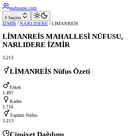
nufusune
.com
İl Seçiniz
İZMİR
/
NARLIDERE
/
LİMANREİS
LİMANREİS
MAHALLESİ NÜFUSU,
NARLIDERE
İZMİR
3.213
LİMANREİS
Nüfus Özeti
Erkek
1.497
Kadın
1.716
Toplam Nüfus
3.213
Cinsiyet Dağılımı