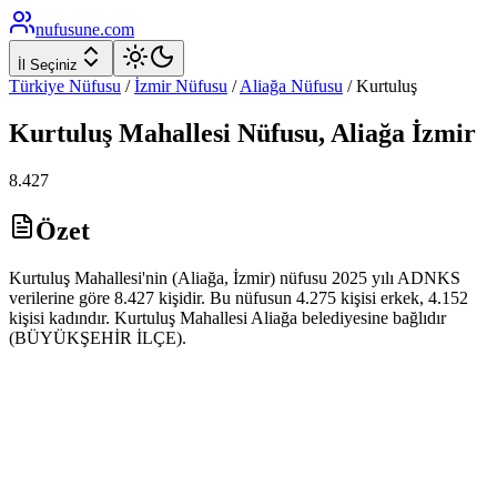
nufusune
.com
İl Seçiniz
Türkiye Nüfusu
/
İzmir
Nüfusu
/
Aliağa
Nüfusu
/
Kurtuluş
Kurtuluş
Mahallesi Nüfusu,
Aliağa
İzmir
8.427
Özet
Kurtuluş Mahallesi'nin (Aliağa, İzmir) nüfusu 2025 yılı ADNKS
verilerine göre 8.427 kişidir. Bu nüfusun 4.275 kişisi erkek, 4.152
kişisi kadındır. Kurtuluş Mahallesi Aliağa belediyesine bağlıdır
(BÜYÜKŞEHİR İLÇE).