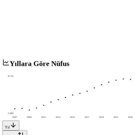
Yıllara Göre Nüfus
8.732
5.460
2007
2009
2011
2013
2015
2017
2019
2021
2023
Yıl