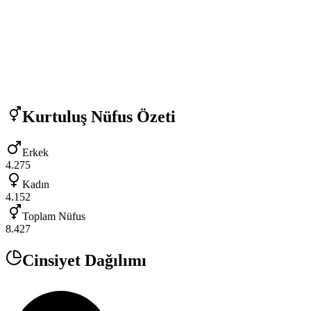
Kurtuluş
Nüfus Özeti
Erkek
4.275
Kadın
4.152
Toplam Nüfus
8.427
Cinsiyet Dağılımı