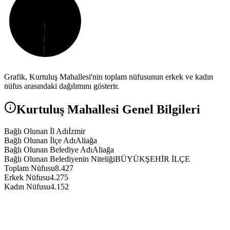
Grafik,
Kurtuluş
Mahallesi'nin toplam nüfusunun erkek ve kadın
nüfus arasındaki dağılımını gösterir.
Kurtuluş
Mahallesi Genel Bilgileri
Bağlı Olunan İl Adı
İzmir
Bağlı Olunan İlçe Adı
Aliağa
Bağlı Olunan Belediye Adı
Aliağa
Bağlı Olunan Belediyenin Niteliği
BÜYÜKŞEHİR İLÇE
Toplam Nüfusu
8.427
Erkek Nüfusu
4.275
Kadın Nüfusu
4.152