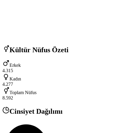
Kültür
Nüfus Özeti
Erkek
4.315
Kadın
4.277
Toplam Nüfus
8.592
Cinsiyet Dağılımı