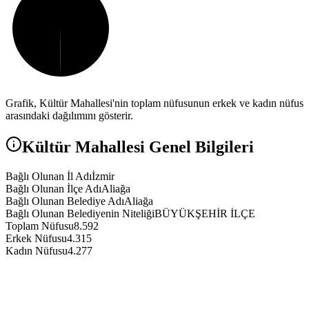
Grafik,
Kültür
Mahallesi'nin toplam nüfusunun erkek ve kadın nüfus
arasındaki dağılımını gösterir.
Kültür
Mahallesi Genel Bilgileri
Bağlı Olunan İl Adı
İzmir
Bağlı Olunan İlçe Adı
Aliağa
Bağlı Olunan Belediye Adı
Aliağa
Bağlı Olunan Belediyenin Niteliği
BÜYÜKŞEHİR İLÇE
Toplam Nüfusu
8.592
Erkek Nüfusu
4.315
Kadın Nüfusu
4.277