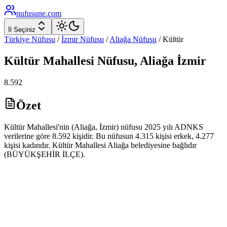
nufusune
.com
İl Seçiniz
Türkiye Nüfusu
/
İzmir
Nüfusu
/
Aliağa
Nüfusu
/
Kültür
Kültür
Mahallesi Nüfusu,
Aliağa
İzmir
8.592
Özet
Kültür Mahallesi'nin (Aliağa, İzmir) nüfusu 2025 yılı ADNKS
verilerine göre 8.592 kişidir. Bu nüfusun 4.315 kişisi erkek, 4.277
kişisi kadındır. Kültür Mahallesi Aliağa belediyesine bağlıdır
(BÜYÜKŞEHİR İLÇE).