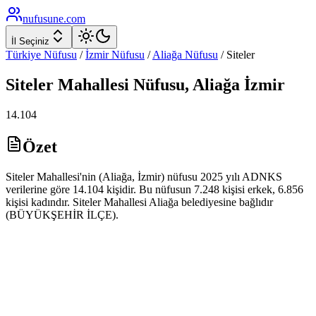
nufusune
.com
İl Seçiniz
Türkiye Nüfusu
/
İzmir
Nüfusu
/
Aliağa
Nüfusu
/
Siteler
Siteler
Mahallesi Nüfusu,
Aliağa
İzmir
14.104
Özet
Siteler Mahallesi'nin (Aliağa, İzmir) nüfusu 2025 yılı ADNKS
verilerine göre 14.104 kişidir. Bu nüfusun 7.248 kişisi erkek, 6.856
kişisi kadındır. Siteler Mahallesi Aliağa belediyesine bağlıdır
(BÜYÜKŞEHİR İLÇE).