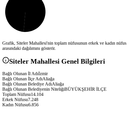
Grafik,
Siteler
Mahallesi'nin toplam nüfusunun erkek ve kadın nüfus
arasındaki dağılımını gösterir.
Siteler
Mahallesi Genel Bilgileri
Bağlı Olunan İl Adı
İzmir
Bağlı Olunan İlçe Adı
Aliağa
Bağlı Olunan Belediye Adı
Aliağa
Bağlı Olunan Belediyenin Niteliği
BÜYÜKŞEHİR İLÇE
Toplam Nüfusu
14.104
Erkek Nüfusu
7.248
Kadın Nüfusu
6.856