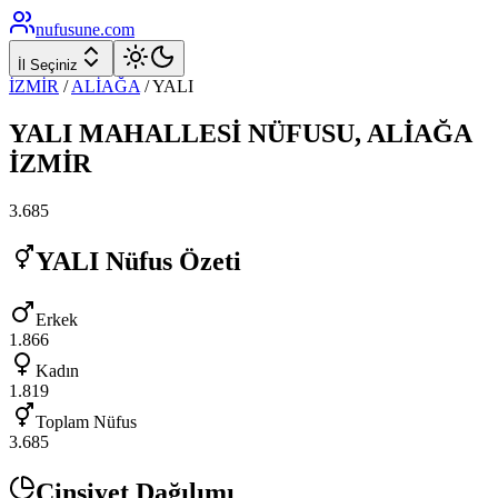
nufusune
.com
İl Seçiniz
İZMİR
/
ALİAĞA
/
YALI
YALI
MAHALLESİ NÜFUSU,
ALİAĞA
İZMİR
3.685
YALI
Nüfus Özeti
Erkek
1.866
Kadın
1.819
Toplam Nüfus
3.685
Cinsiyet Dağılımı