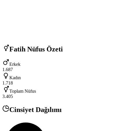
Fatih
Nüfus Özeti
Erkek
1.687
Kadın
1.718
Toplam Nüfus
3.405
Cinsiyet Dağılımı