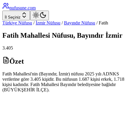
nufusune
.com
İl Seçiniz
Türkiye Nüfusu
/
İzmir
Nüfusu
/
Bayındır
Nüfusu
/
Fatih
Fatih
Mahallesi Nüfusu,
Bayındır
İzmir
3.405
Özet
Fatih Mahallesi'nin (Bayındır, İzmir) nüfusu 2025 yılı ADNKS
verilerine göre 3.405 kişidir. Bu nüfusun 1.687 kişisi erkek, 1.718
kişisi kadındır. Fatih Mahallesi Bayındır belediyesine bağlıdır
(BÜYÜKŞEHİR İLÇE).