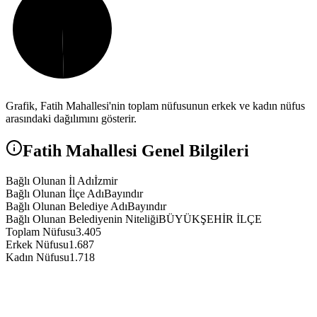
Grafik,
Fatih
Mahallesi'nin toplam nüfusunun erkek ve kadın nüfus
arasındaki dağılımını gösterir.
Fatih
Mahallesi Genel Bilgileri
Bağlı Olunan İl Adı
İzmir
Bağlı Olunan İlçe Adı
Bayındır
Bağlı Olunan Belediye Adı
Bayındır
Bağlı Olunan Belediyenin Niteliği
BÜYÜKŞEHİR İLÇE
Toplam Nüfusu
3.405
Erkek Nüfusu
1.687
Kadın Nüfusu
1.718