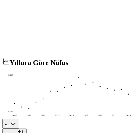
Yıllara Göre Nüfus
3.669
3.195
2007
2009
2011
2013
2015
2017
2019
2021
2023
Yıl