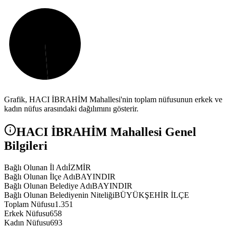
Grafik,
HACI İBRAHİM
Mahallesi'nin toplam nüfusunun erkek ve
kadın nüfus arasındaki dağılımını gösterir.
HACI İBRAHİM
Mahallesi Genel
Bilgileri
Bağlı Olunan İl Adı
İZMİR
Bağlı Olunan İlçe Adı
BAYINDIR
Bağlı Olunan Belediye Adı
BAYINDIR
Bağlı Olunan Belediyenin Niteliği
BÜYÜKŞEHİR İLÇE
Toplam Nüfusu
1.351
Erkek Nüfusu
658
Kadın Nüfusu
693