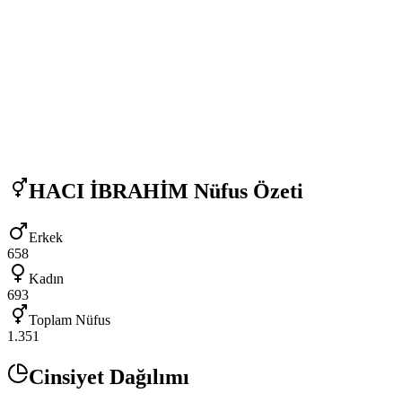
HACI İBRAHİM
Nüfus Özeti
Erkek
658
Kadın
693
Toplam Nüfus
1.351
Cinsiyet Dağılımı