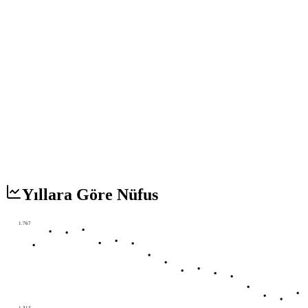
Yıllara Göre Nüfus
1.767
1.313