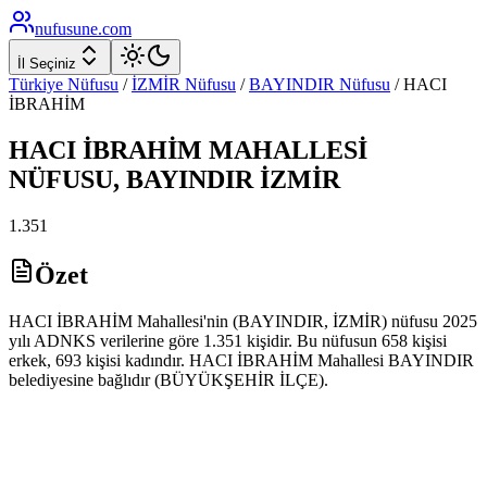
nufusune
.com
İl Seçiniz
Türkiye Nüfusu
/
İZMİR
Nüfusu
/
BAYINDIR
Nüfusu
/
HACI
İBRAHİM
HACI İBRAHİM
MAHALLESİ
NÜFUSU,
BAYINDIR
İZMİR
1.351
Özet
HACI İBRAHİM Mahallesi'nin (BAYINDIR, İZMİR) nüfusu 2025
yılı ADNKS verilerine göre 1.351 kişidir. Bu nüfusun 658 kişisi
erkek, 693 kişisi kadındır. HACI İBRAHİM Mahallesi BAYINDIR
belediyesine bağlıdır (BÜYÜKŞEHİR İLÇE).