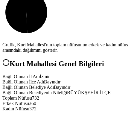
Grafik,
Kurt
Mahallesi'nin toplam nüfusunun erkek ve kadın nüfus
arasındaki dağılımını gösterir.
Kurt
Mahallesi Genel Bilgileri
Bağlı Olunan İl Adı
İzmir
Bağlı Olunan İlçe Adı
Bayındır
Bağlı Olunan Belediye Adı
Bayındır
Bağlı Olunan Belediyenin Niteliği
BÜYÜKŞEHİR İLÇE
Toplam Nüfusu
732
Erkek Nüfusu
360
Kadın Nüfusu
372