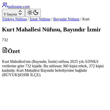
nufusune
.com
İl Seçiniz
Türkiye Nüfusu
/
İzmir
Nüfusu
/
Bayındır
Nüfusu
/
Kurt
Kurt
Mahallesi Nüfusu,
Bayındır
İzmir
732
Özet
Kurt Mahallesi'nin (Bayındır, İzmir) nüfusu 2025 yılı ADNKS
verilerine göre 732 kişidir. Bu nüfusun 360 kişisi erkek, 372 kişisi
kadındır. Kurt Mahallesi Bayındır belediyesine bağlıdır
(BÜYÜKŞEHİR İLÇE).