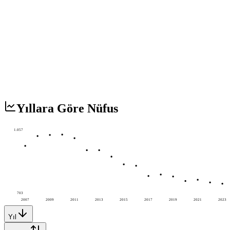
Yıllara Göre Nüfus
1.057
703
2007
2009
2011
2013
2015
2017
2019
2021
2023
Yıl