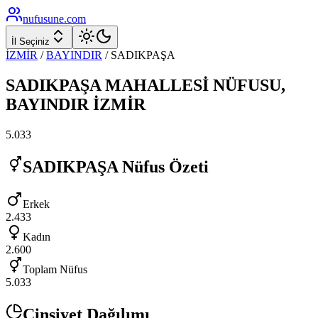
nufusune
.com
İl Seçiniz
İZMİR
/
BAYINDIR
/
SADIKPAŞA
SADIKPAŞA
MAHALLESİ NÜFUSU,
BAYINDIR
İZMİR
5.033
SADIKPAŞA
Nüfus Özeti
Erkek
2.433
Kadın
2.600
Toplam Nüfus
5.033
Cinsiyet Dağılımı