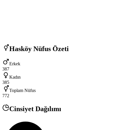
Hasköy
Nüfus Özeti
Erkek
387
Kadın
385
Toplam Nüfus
772
Cinsiyet Dağılımı