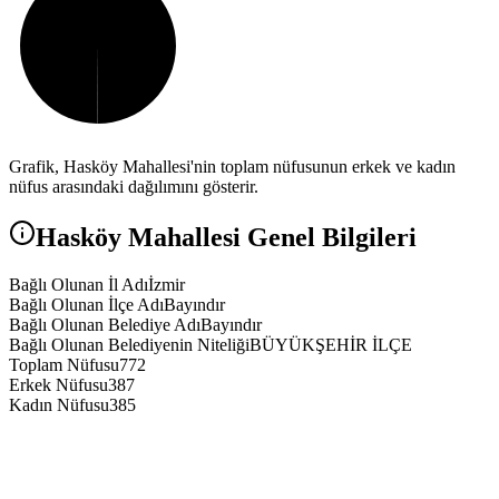
Grafik,
Hasköy
Mahallesi'nin toplam nüfusunun erkek ve kadın
nüfus arasındaki dağılımını gösterir.
Hasköy
Mahallesi Genel Bilgileri
Bağlı Olunan İl Adı
İzmir
Bağlı Olunan İlçe Adı
Bayındır
Bağlı Olunan Belediye Adı
Bayındır
Bağlı Olunan Belediyenin Niteliği
BÜYÜKŞEHİR İLÇE
Toplam Nüfusu
772
Erkek Nüfusu
387
Kadın Nüfusu
385