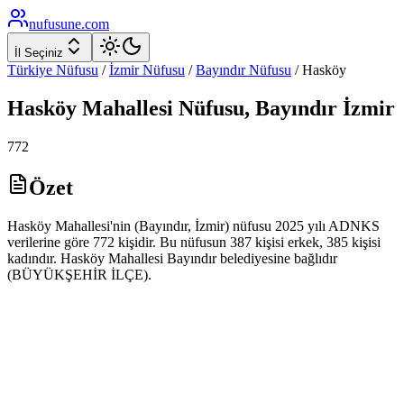
nufusune
.com
İl Seçiniz
Türkiye Nüfusu
/
İzmir
Nüfusu
/
Bayındır
Nüfusu
/
Hasköy
Hasköy
Mahallesi Nüfusu,
Bayındır
İzmir
772
Özet
Hasköy Mahallesi'nin (Bayındır, İzmir) nüfusu 2025 yılı ADNKS
verilerine göre 772 kişidir. Bu nüfusun 387 kişisi erkek, 385 kişisi
kadındır. Hasköy Mahallesi Bayındır belediyesine bağlıdır
(BÜYÜKŞEHİR İLÇE).