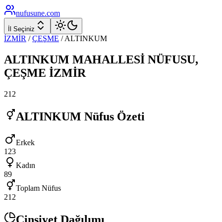
nufusune
.com
İl Seçiniz
İZMİR
/
ÇEŞME
/
ALTINKUM
ALTINKUM
MAHALLESİ NÜFUSU,
ÇEŞME
İZMİR
212
ALTINKUM
Nüfus Özeti
Erkek
123
Kadın
89
Toplam Nüfus
212
Cinsiyet Dağılımı