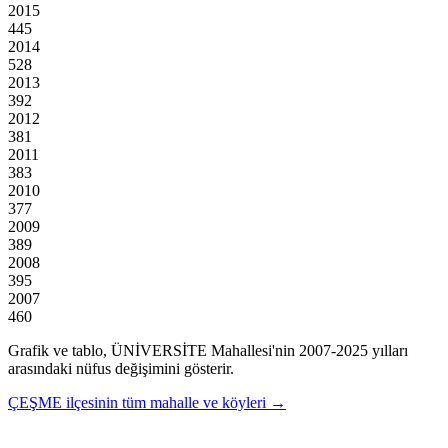
2015
445
2014
528
2013
392
2012
381
2011
383
2010
377
2009
389
2008
395
2007
460
Grafik ve tablo,
ÜNİVERSİTE
Mahallesi'nin
2007
-
2025
yılları
arasındaki nüfus değişimini gösterir.
ÇEŞME
ilçesinin tüm mahalle ve köyleri →