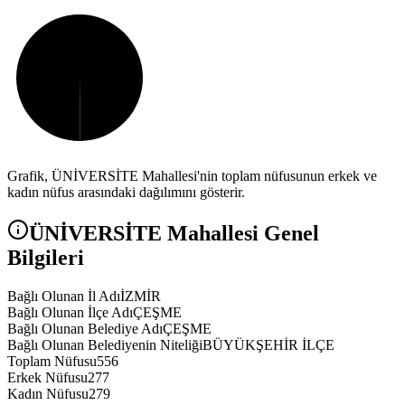
Grafik,
ÜNİVERSİTE
Mahallesi'nin toplam nüfusunun erkek ve
kadın nüfus arasındaki dağılımını gösterir.
ÜNİVERSİTE
Mahallesi Genel
Bilgileri
Bağlı Olunan İl Adı
İZMİR
Bağlı Olunan İlçe Adı
ÇEŞME
Bağlı Olunan Belediye Adı
ÇEŞME
Bağlı Olunan Belediyenin Niteliği
BÜYÜKŞEHİR İLÇE
Toplam Nüfusu
556
Erkek Nüfusu
277
Kadın Nüfusu
279