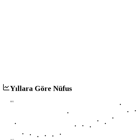
Yıllara Göre Nüfus
601
357