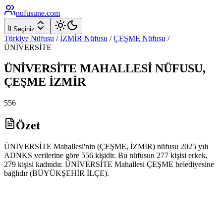
nufusune
.com
İl Seçiniz
Türkiye Nüfusu
/
İZMİR
Nüfusu
/
ÇEŞME
Nüfusu
/
ÜNİVERSİTE
ÜNİVERSİTE
MAHALLESİ NÜFUSU,
ÇEŞME
İZMİR
556
Özet
ÜNİVERSİTE Mahallesi'nin (ÇEŞME, İZMİR) nüfusu 2025 yılı
ADNKS verilerine göre 556 kişidir. Bu nüfusun 277 kişisi erkek,
279 kişisi kadındır. ÜNİVERSİTE Mahallesi ÇEŞME belediyesine
bağlıdır (BÜYÜKŞEHİR İLÇE).