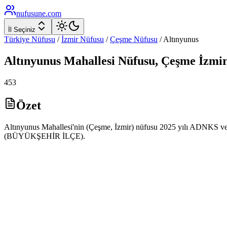
nufusune
.com
İl Seçiniz
Türkiye Nüfusu
/
İzmir
Nüfusu
/
Çeşme
Nüfusu
/
Altınyunus
Altınyunus
Mahallesi Nüfusu,
Çeşme
İzmi
453
Özet
Altınyunus Mahallesi'nin (Çeşme, İzmir) nüfusu 2025 yılı ADNKS veril
(BÜYÜKŞEHİR İLÇE).