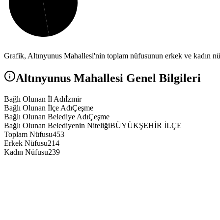
Grafik,
Altınyunus
Mahallesi'nin toplam nüfusunun erkek ve kadın nüfu
Altınyunus
Mahallesi Genel Bilgileri
Bağlı Olunan İl Adı
İzmir
Bağlı Olunan İlçe Adı
Çeşme
Bağlı Olunan Belediye Adı
Çeşme
Bağlı Olunan Belediyenin Niteliği
BÜYÜKŞEHİR İLÇE
Toplam Nüfusu
453
Erkek Nüfusu
214
Kadın Nüfusu
239