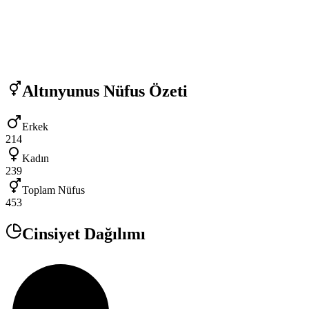
Altınyunus
Nüfus Özeti
Erkek
214
Kadın
239
Toplam Nüfus
453
Cinsiyet Dağılımı