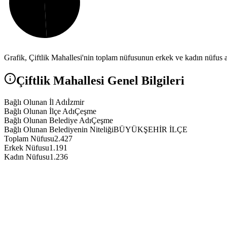
Grafik,
Çiftlik
Mahallesi'nin toplam nüfusunun erkek ve kadın nüfus ar
Çiftlik
Mahallesi Genel Bilgileri
Bağlı Olunan İl Adı
İzmir
Bağlı Olunan İlçe Adı
Çeşme
Bağlı Olunan Belediye Adı
Çeşme
Bağlı Olunan Belediyenin Niteliği
BÜYÜKŞEHİR İLÇE
Toplam Nüfusu
2.427
Erkek Nüfusu
1.191
Kadın Nüfusu
1.236