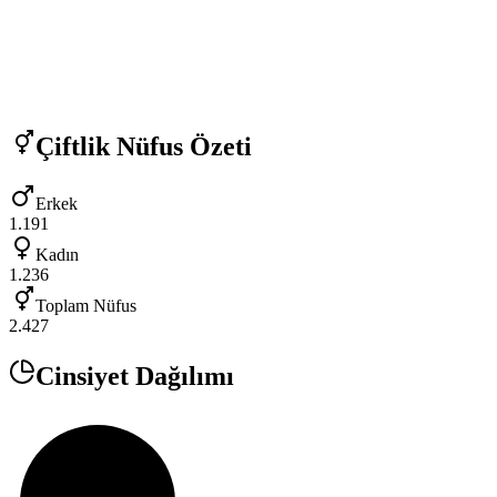
Çiftlik
Nüfus Özeti
Erkek
1.191
Kadın
1.236
Toplam Nüfus
2.427
Cinsiyet Dağılımı