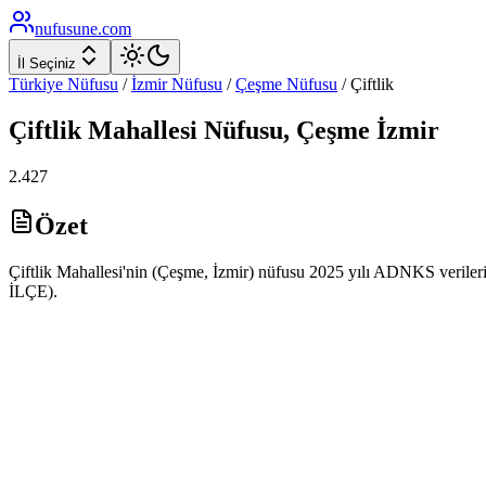
nufusune
.com
İl Seçiniz
Türkiye Nüfusu
/
İzmir
Nüfusu
/
Çeşme
Nüfusu
/
Çiftlik
Çiftlik
Mahallesi Nüfusu,
Çeşme
İzmir
2.427
Özet
Çiftlik Mahallesi'nin (Çeşme, İzmir) nüfusu 2025 yılı ADNKS veriler
İLÇE).