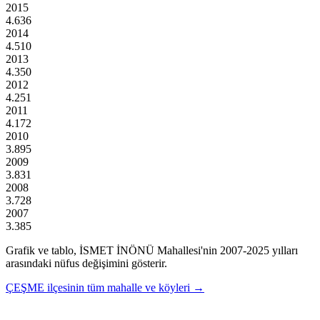
2015
4.636
2014
4.510
2013
4.350
2012
4.251
2011
4.172
2010
3.895
2009
3.831
2008
3.728
2007
3.385
Grafik ve tablo,
İSMET İNÖNÜ
Mahallesi'nin
2007
-
2025
yılları
arasındaki nüfus değişimini gösterir.
ÇEŞME
ilçesinin tüm mahalle ve köyleri →