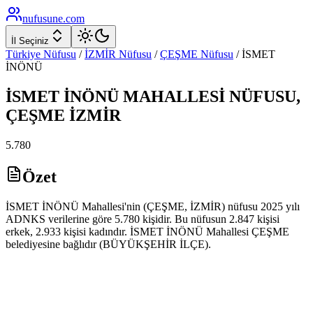
nufusune
.com
İl Seçiniz
Türkiye Nüfusu
/
İZMİR
Nüfusu
/
ÇEŞME
Nüfusu
/
İSMET
İNÖNÜ
İSMET İNÖNÜ
MAHALLESİ NÜFUSU,
ÇEŞME
İZMİR
5.780
Özet
İSMET İNÖNÜ Mahallesi'nin (ÇEŞME, İZMİR) nüfusu 2025 yılı
ADNKS verilerine göre 5.780 kişidir. Bu nüfusun 2.847 kişisi
erkek, 2.933 kişisi kadındır. İSMET İNÖNÜ Mahallesi ÇEŞME
belediyesine bağlıdır (BÜYÜKŞEHİR İLÇE).