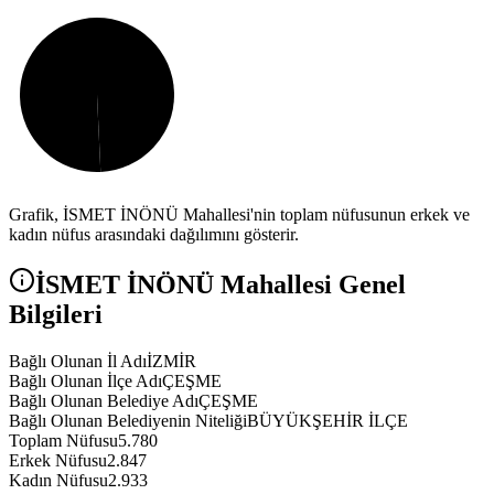
Grafik,
İSMET İNÖNÜ
Mahallesi'nin toplam nüfusunun erkek ve
kadın nüfus arasındaki dağılımını gösterir.
İSMET İNÖNÜ
Mahallesi Genel
Bilgileri
Bağlı Olunan İl Adı
İZMİR
Bağlı Olunan İlçe Adı
ÇEŞME
Bağlı Olunan Belediye Adı
ÇEŞME
Bağlı Olunan Belediyenin Niteliği
BÜYÜKŞEHİR İLÇE
Toplam Nüfusu
5.780
Erkek Nüfusu
2.847
Kadın Nüfusu
2.933