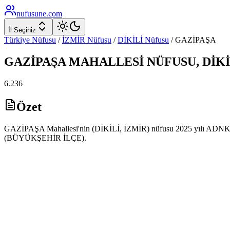
nufusune
.com
İl Seçiniz
Türkiye Nüfusu
/
İZMİR
Nüfusu
/
DİKİLİ
Nüfusu
/
GAZİPAŞA
GAZİPAŞA
MAHALLESİ NÜFUSU,
DİKİ
6.236
Özet
GAZİPAŞA Mahallesi'nin (DİKİLİ, İZMİR) nüfusu 2025 yılı ADNKS ver
(BÜYÜKŞEHİR İLÇE).