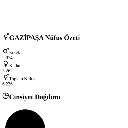
GAZİPAŞA
Nüfus Özeti
Erkek
2.974
Kadın
3.262
Toplam Nüfus
6.236
Cinsiyet Dağılımı