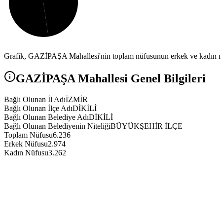
Grafik,
GAZİPAŞA
Mahallesi'nin toplam nüfusunun erkek ve kadın nü
GAZİPAŞA
Mahallesi Genel Bilgileri
Bağlı Olunan İl Adı
İZMİR
Bağlı Olunan İlçe Adı
DİKİLİ
Bağlı Olunan Belediye Adı
DİKİLİ
Bağlı Olunan Belediyenin Niteliği
BÜYÜKŞEHİR İLÇE
Toplam Nüfusu
6.236
Erkek Nüfusu
2.974
Kadın Nüfusu
3.262