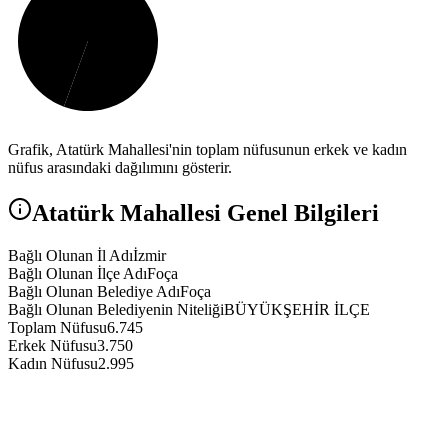
Grafik,
Atatürk
Mahallesi'nin toplam nüfusunun erkek ve kadın
nüfus arasındaki dağılımını gösterir.
Atatürk
Mahallesi Genel Bilgileri
Bağlı Olunan İl Adı
İzmir
Bağlı Olunan İlçe Adı
Foça
Bağlı Olunan Belediye Adı
Foça
Bağlı Olunan Belediyenin Niteliği
BÜYÜKŞEHİR İLÇE
Toplam Nüfusu
6.745
Erkek Nüfusu
3.750
Kadın Nüfusu
2.995