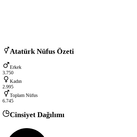
Atatürk
Nüfus Özeti
Erkek
3.750
Kadın
2.995
Toplam Nüfus
6.745
Cinsiyet Dağılımı