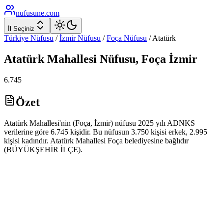
nufusune
.com
İl Seçiniz
Türkiye Nüfusu
/
İzmir
Nüfusu
/
Foça
Nüfusu
/
Atatürk
Atatürk
Mahallesi Nüfusu,
Foça
İzmir
6.745
Özet
Atatürk Mahallesi'nin (Foça, İzmir) nüfusu 2025 yılı ADNKS
verilerine göre 6.745 kişidir. Bu nüfusun 3.750 kişisi erkek, 2.995
kişisi kadındır. Atatürk Mahallesi Foça belediyesine bağlıdır
(BÜYÜKŞEHİR İLÇE).