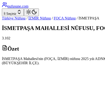
nufusune
.com
İl Seçiniz
Türkiye Nüfusu
/
İZMİR
Nüfusu
/
FOÇA
Nüfusu
/
İSMETPAŞA
İSMETPAŞA
MAHALLESİ NÜFUSU,
FO
3.102
Özet
İSMETPAŞA Mahallesi'nin (FOÇA, İZMİR) nüfusu 2025 yılı ADNKS ver
(BÜYÜKŞEHİR İLÇE).