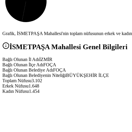
Grafik,
İSMETPAŞA
Mahallesi'nin toplam nüfusunun erkek ve kadın n
İSMETPAŞA
Mahallesi Genel Bilgileri
Bağlı Olunan İl Adı
İZMİR
Bağlı Olunan İlçe Adı
FOÇA
Bağlı Olunan Belediye Adı
FOÇA
Bağlı Olunan Belediyenin Niteliği
BÜYÜKŞEHİR İLÇE
Toplam Nüfusu
3.102
Erkek Nüfusu
1.648
Kadın Nüfusu
1.454