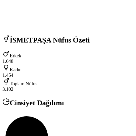
İSMETPAŞA
Nüfus Özeti
Erkek
1.648
Kadın
1.454
Toplam Nüfus
3.102
Cinsiyet Dağılımı