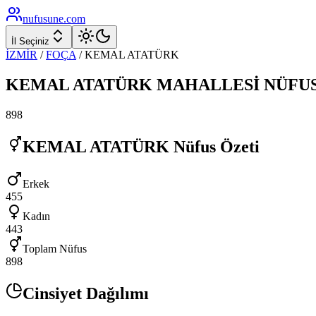
nufusune
.com
İl Seçiniz
İZMİR
/
FOÇA
/
KEMAL ATATÜRK
KEMAL ATATÜRK
MAHALLESİ NÜFU
898
KEMAL ATATÜRK
Nüfus Özeti
Erkek
455
Kadın
443
Toplam Nüfus
898
Cinsiyet Dağılımı