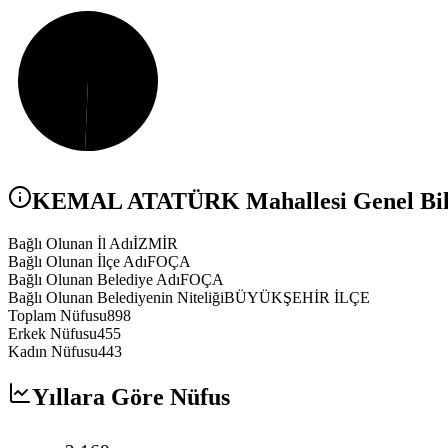
KEMAL ATATÜRK
Mahallesi Genel Bil
Bağlı Olunan İl Adı
İZMİR
Bağlı Olunan İlçe Adı
FOÇA
Bağlı Olunan Belediye Adı
FOÇA
Bağlı Olunan Belediyenin Niteliği
BÜYÜKŞEHİR İLÇE
Toplam Nüfusu
898
Erkek Nüfusu
455
Kadın Nüfusu
443
Yıllara Göre Nüfus