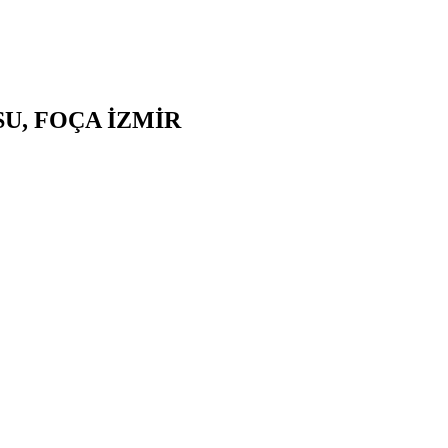
SU,
FOÇA
İZMİR