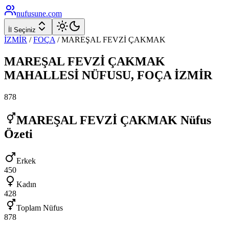
nufusune
.com
İl Seçiniz
İZMİR
/
FOÇA
/
MAREŞAL FEVZİ ÇAKMAK
MAREŞAL FEVZİ ÇAKMAK
MAHALLESİ NÜFUSU,
FOÇA
İZMİR
878
MAREŞAL FEVZİ ÇAKMAK
Nüfus
Özeti
Erkek
450
Kadın
428
Toplam Nüfus
878