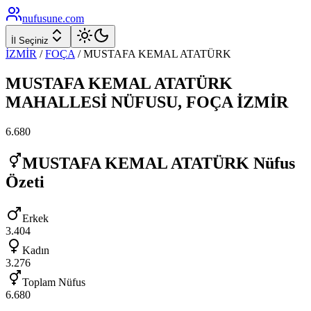
nufusune
.com
İl Seçiniz
İZMİR
/
FOÇA
/
MUSTAFA KEMAL ATATÜRK
MUSTAFA KEMAL ATATÜRK
MAHALLESİ NÜFUSU,
FOÇA
İZMİR
6.680
MUSTAFA KEMAL ATATÜRK
Nüfus
Özeti
Erkek
3.404
Kadın
3.276
Toplam Nüfus
6.680