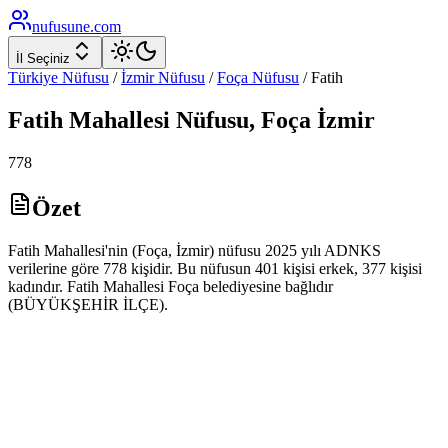
nufusune
.com
İl Seçiniz
Türkiye Nüfusu
/
İzmir
Nüfusu
/
Foça
Nüfusu
/
Fatih
Fatih
Mahallesi Nüfusu,
Foça
İzmir
778
Özet
Fatih Mahallesi'nin (Foça, İzmir) nüfusu 2025 yılı ADNKS
verilerine göre 778 kişidir. Bu nüfusun 401 kişisi erkek, 377 kişisi
kadındır. Fatih Mahallesi Foça belediyesine bağlıdır
(BÜYÜKŞEHİR İLÇE).