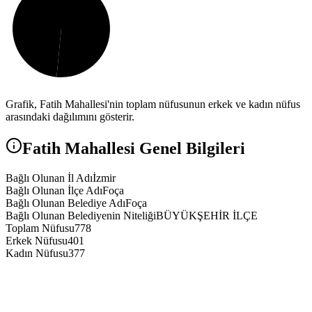
Grafik,
Fatih
Mahallesi'nin toplam nüfusunun erkek ve kadın nüfus
arasındaki dağılımını gösterir.
Fatih
Mahallesi Genel Bilgileri
Bağlı Olunan İl Adı
İzmir
Bağlı Olunan İlçe Adı
Foça
Bağlı Olunan Belediye Adı
Foça
Bağlı Olunan Belediyenin Niteliği
BÜYÜKŞEHİR İLÇE
Toplam Nüfusu
778
Erkek Nüfusu
401
Kadın Nüfusu
377