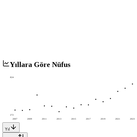
Yıllara Göre Nüfus
824
272
2007
2009
2011
2013
2015
2017
2019
2021
2023
Yıl