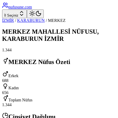
nufusune
.com
İl Seçiniz
İZMİR
/
KARABURUN
/
MERKEZ
MERKEZ
MAHALLESİ NÜFUSU,
KARABURUN
İZMİR
1.344
MERKEZ
Nüfus Özeti
Erkek
688
Kadın
656
Toplam Nüfus
1.344
Cinsiyet Dağılımı