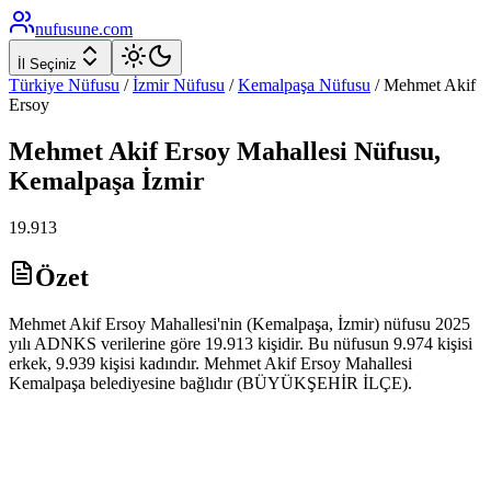
nufusune
.com
İl Seçiniz
Türkiye Nüfusu
/
İzmir
Nüfusu
/
Kemalpaşa
Nüfusu
/
Mehmet Akif
Ersoy
Mehmet Akif Ersoy
Mahallesi Nüfusu,
Kemalpaşa
İzmir
19.913
Özet
Mehmet Akif Ersoy Mahallesi'nin (Kemalpaşa, İzmir) nüfusu 2025
yılı ADNKS verilerine göre 19.913 kişidir. Bu nüfusun 9.974 kişisi
erkek, 9.939 kişisi kadındır. Mehmet Akif Ersoy Mahallesi
Kemalpaşa belediyesine bağlıdır (BÜYÜKŞEHİR İLÇE).