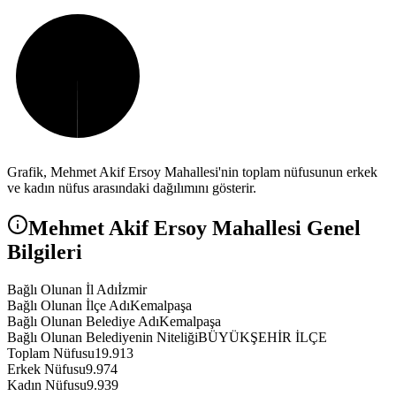
Grafik,
Mehmet Akif Ersoy
Mahallesi'nin toplam nüfusunun erkek
ve kadın nüfus arasındaki dağılımını gösterir.
Mehmet Akif Ersoy
Mahallesi Genel
Bilgileri
Bağlı Olunan İl Adı
İzmir
Bağlı Olunan İlçe Adı
Kemalpaşa
Bağlı Olunan Belediye Adı
Kemalpaşa
Bağlı Olunan Belediyenin Niteliği
BÜYÜKŞEHİR İLÇE
Toplam Nüfusu
19.913
Erkek Nüfusu
9.974
Kadın Nüfusu
9.939