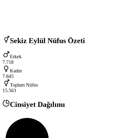
Sekiz Eylül
Nüfus Özeti
Erkek
7.718
Kadın
7.845
Toplam Nüfus
15.563
Cinsiyet Dağılımı