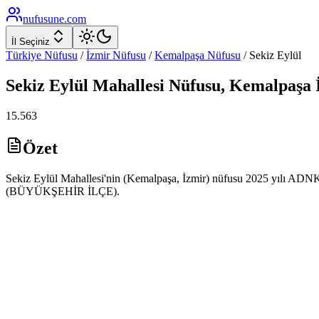
nufusune
.com
İl Seçiniz
Türkiye Nüfusu
/
İzmir
Nüfusu
/
Kemalpaşa
Nüfusu
/
Sekiz Eylül
Sekiz Eylül
Mahallesi Nüfusu,
Kemalpaşa
15.563
Özet
Sekiz Eylül Mahallesi'nin (Kemalpaşa, İzmir) nüfusu 2025 yılı ADNKS 
(BÜYÜKŞEHİR İLÇE).