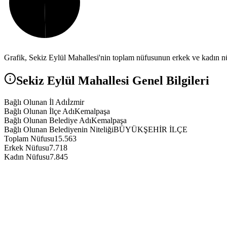
Grafik,
Sekiz Eylül
Mahallesi'nin toplam nüfusunun erkek ve kadın nüf
Sekiz Eylül
Mahallesi Genel Bilgileri
Bağlı Olunan İl Adı
İzmir
Bağlı Olunan İlçe Adı
Kemalpaşa
Bağlı Olunan Belediye Adı
Kemalpaşa
Bağlı Olunan Belediyenin Niteliği
BÜYÜKŞEHİR İLÇE
Toplam Nüfusu
15.563
Erkek Nüfusu
7.718
Kadın Nüfusu
7.845