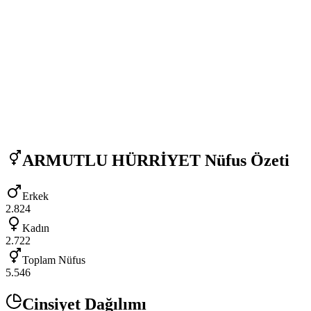
ARMUTLU HÜRRİYET
Nüfus Özeti
Erkek
2.824
Kadın
2.722
Toplam Nüfus
5.546
Cinsiyet Dağılımı