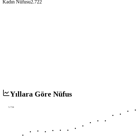
Kadın Nüfusu
2.722
Yıllara Göre Nüfus
5.734