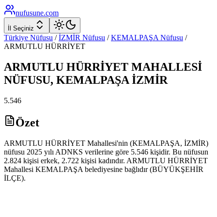
nufusune
.com
İl Seçiniz
Türkiye Nüfusu
/
İZMİR
Nüfusu
/
KEMALPAŞA
Nüfusu
/
ARMUTLU HÜRRİYET
ARMUTLU HÜRRİYET
MAHALLESİ
NÜFUSU,
KEMALPAŞA
İZMİR
5.546
Özet
ARMUTLU HÜRRİYET Mahallesi'nin (KEMALPAŞA, İZMİR)
nüfusu 2025 yılı ADNKS verilerine göre 5.546 kişidir. Bu nüfusun
2.824 kişisi erkek, 2.722 kişisi kadındır. ARMUTLU HÜRRİYET
Mahallesi KEMALPAŞA belediyesine bağlıdır (BÜYÜKŞEHİR
İLÇE).