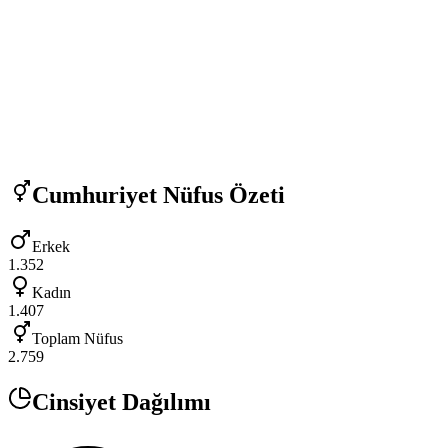
Cumhuriyet
Nüfus Özeti
Erkek
1.352
Kadın
1.407
Toplam Nüfus
2.759
Cinsiyet Dağılımı