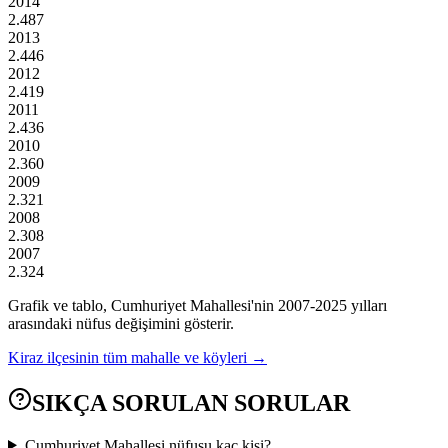
2014
2.487
2013
2.446
2012
2.419
2011
2.436
2010
2.360
2009
2.321
2008
2.308
2007
2.324
Grafik ve tablo,
Cumhuriyet
Mahallesi'nin
2007
-
2025
yılları
arasındaki nüfus değişimini gösterir.
Kiraz
ilçesinin tüm mahalle ve köyleri →
SIKÇA SORULAN SORULAR
Cumhuriyet Mahallesi nüfusu kaç kişi?