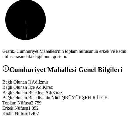
Grafik,
Cumhuriyet
Mahallesi'nin toplam nüfusunun erkek ve kadın
nüfus arasındaki dağılımını gösterir.
Cumhuriyet
Mahallesi Genel Bilgileri
Bağlı Olunan İl Adı
İzmir
Bağlı Olunan İlçe Adı
Kiraz
Bağlı Olunan Belediye Adı
Kiraz
Bağlı Olunan Belediyenin Niteliği
BÜYÜKŞEHİR İLÇE
Toplam Nüfusu
2.759
Erkek Nüfusu
1.352
Kadın Nüfusu
1.407