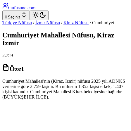
nufusune
.com
İl Seçiniz
Türkiye Nüfusu
/
İzmir
Nüfusu
/
Kiraz
Nüfusu
/
Cumhuriyet
Cumhuriyet
Mahallesi Nüfusu,
Kiraz
İzmir
2.759
Özet
Cumhuriyet Mahallesi'nin (Kiraz, İzmir) nüfusu 2025 yılı ADNKS
verilerine göre 2.759 kişidir. Bu nüfusun 1.352 kişisi erkek, 1.407
kişisi kadındır. Cumhuriyet Mahallesi Kiraz belediyesine bağlıdır
(BÜYÜKŞEHİR İLÇE).