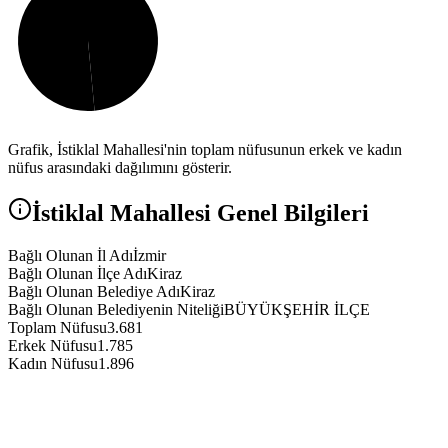
Grafik,
İstiklal
Mahallesi'nin toplam nüfusunun erkek ve kadın
nüfus arasındaki dağılımını gösterir.
İstiklal
Mahallesi Genel Bilgileri
Bağlı Olunan İl Adı
İzmir
Bağlı Olunan İlçe Adı
Kiraz
Bağlı Olunan Belediye Adı
Kiraz
Bağlı Olunan Belediyenin Niteliği
BÜYÜKŞEHİR İLÇE
Toplam Nüfusu
3.681
Erkek Nüfusu
1.785
Kadın Nüfusu
1.896