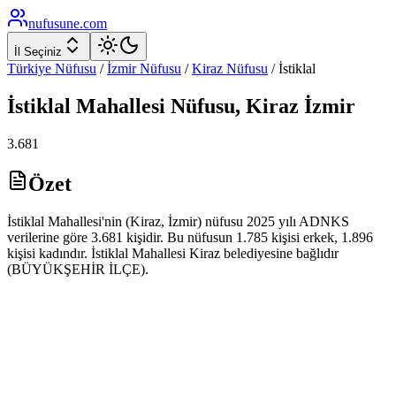
nufusune
.com
İl Seçiniz
Türkiye Nüfusu
/
İzmir
Nüfusu
/
Kiraz
Nüfusu
/
İstiklal
İstiklal
Mahallesi Nüfusu,
Kiraz
İzmir
3.681
Özet
İstiklal Mahallesi'nin (Kiraz, İzmir) nüfusu 2025 yılı ADNKS
verilerine göre 3.681 kişidir. Bu nüfusun 1.785 kişisi erkek, 1.896
kişisi kadındır. İstiklal Mahallesi Kiraz belediyesine bağlıdır
(BÜYÜKŞEHİR İLÇE).