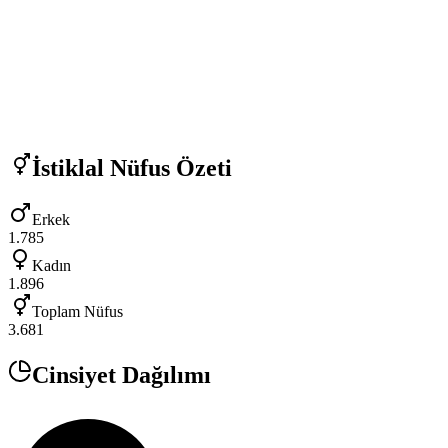
İstiklal
Nüfus Özeti
Erkek
1.785
Kadın
1.896
Toplam Nüfus
3.681
Cinsiyet Dağılımı