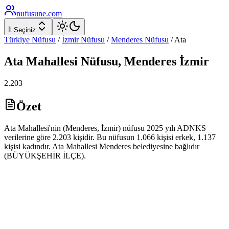
nufusune
.com
İl Seçiniz
Türkiye Nüfusu
/
İzmir
Nüfusu
/
Menderes
Nüfusu
/
Ata
Ata
Mahallesi Nüfusu,
Menderes
İzmir
2.203
Özet
Ata Mahallesi'nin (Menderes, İzmir) nüfusu 2025 yılı ADNKS
verilerine göre 2.203 kişidir. Bu nüfusun 1.066 kişisi erkek, 1.137
kişisi kadındır. Ata Mahallesi Menderes belediyesine bağlıdır
(BÜYÜKŞEHİR İLÇE).