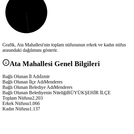
Grafik,
Ata
Mahallesi'nin toplam nüfusunun erkek ve kadın nüfus
arasındaki dağılımını gösterir.
Ata
Mahallesi Genel Bilgileri
Bağlı Olunan İl Adı
İzmir
Bağlı Olunan İlçe Adı
Menderes
Bağlı Olunan Belediye Adı
Menderes
Bağlı Olunan Belediyenin Niteliği
BÜYÜKŞEHİR İLÇE
Toplam Nüfusu
2.203
Erkek Nüfusu
1.066
Kadın Nüfusu
1.137