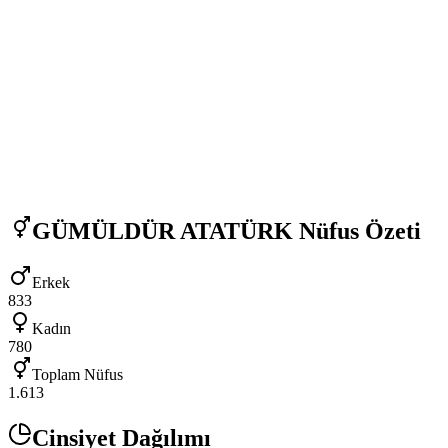
GÜMÜLDÜR ATATÜRK
Nüfus Özeti
Erkek
833
Kadın
780
Toplam Nüfus
1.613
Cinsiyet Dağılımı