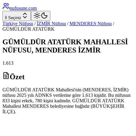
nufusune
.com
İl Seçiniz
Türkiye Nüfusu
/
İZMİR
Nüfusu
/
MENDERES
Nüfusu
/
GÜMÜLDÜR ATATÜRK
GÜMÜLDÜR ATATÜRK
MAHALLESİ
NÜFUSU,
MENDERES
İZMİR
1.613
Özet
GÜMÜLDÜR ATATÜRK Mahallesi'nin (MENDERES, İZMİR)
nüfusu 2025 yılı ADNKS verilerine göre 1.613 kişidir. Bu nüfusun
833 kişisi erkek, 780 kişisi kadındır. GÜMÜLDÜR ATATÜRK
Mahallesi MENDERES belediyesine bağlıdır (BÜYÜKŞEHİR
İLÇE).