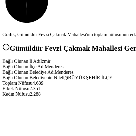
Grafik,
Gümüldür Fevzi Çakmak
Mahallesi'nin toplam nüfusunun erke
Gümüldür Fevzi Çakmak
Mahallesi Gene
Bağlı Olunan İl Adı
İzmir
Bağlı Olunan İlçe Adı
Menderes
Bağlı Olunan Belediye Adı
Menderes
Bağlı Olunan Belediyenin Niteliği
BÜYÜKŞEHİR İLÇE
Toplam Nüfusu
4.639
Erkek Nüfusu
2.351
Kadın Nüfusu
2.288