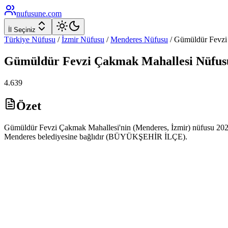
nufusune
.com
İl Seçiniz
Türkiye Nüfusu
/
İzmir
Nüfusu
/
Menderes
Nüfusu
/
Gümüldür Fevz
Gümüldür Fevzi Çakmak
Mahallesi Nüfus
4.639
Özet
Gümüldür Fevzi Çakmak Mahallesi'nin (Menderes, İzmir) nüfusu 2025 
Menderes belediyesine bağlıdır (BÜYÜKŞEHİR İLÇE).