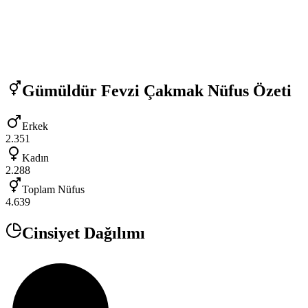
Gümüldür Fevzi Çakmak
Nüfus Özeti
Erkek
2.351
Kadın
2.288
Toplam Nüfus
4.639
Cinsiyet Dağılımı