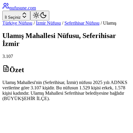
nufusune
.com
İl Seçiniz
Türkiye Nüfusu
/
İzmir
Nüfusu
/
Seferihisar
Nüfusu
/
Ulamış
Ulamış
Mahallesi Nüfusu,
Seferihisar
İzmir
3.107
Özet
Ulamış Mahallesi'nin (Seferihisar, İzmir) nüfusu 2025 yılı ADNKS
verilerine göre 3.107 kişidir. Bu nüfusun 1.529 kişisi erkek, 1.578
kişisi kadındır. Ulamış Mahallesi Seferihisar belediyesine bağlıdır
(BÜYÜKŞEHİR İLÇE).