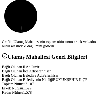
Grafik,
Ulamış
Mahallesi'nin toplam nüfusunun erkek ve kadın
nüfus arasındaki dağılımını gösterir.
Ulamış
Mahallesi Genel Bilgileri
Bağlı Olunan İl Adı
İzmir
Bağlı Olunan İlçe Adı
Seferihisar
Bağlı Olunan Belediye Adı
Seferihisar
Bağlı Olunan Belediyenin Niteliği
BÜYÜKŞEHİR İLÇE
Toplam Nüfusu
3.107
Erkek Nüfusu
1.529
Kadın Nüfusu
1.578