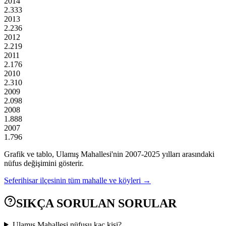
2014
2.333
2013
2.236
2012
2.219
2011
2.176
2010
2.310
2009
2.098
2008
1.888
2007
1.796
Grafik ve tablo,
Ulamış
Mahallesi'nin
2007
-
2025
yılları arasındaki
nüfus değişimini gösterir.
Seferihisar
ilçesinin tüm mahalle ve köyleri →
SIKÇA SORULAN SORULAR
Ulamış Mahallesi nüfusu kaç kişi?