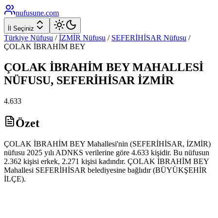
nufusune
.com
İl Seçiniz
Türkiye Nüfusu
/
İZMİR
Nüfusu
/
SEFERİHİSAR
Nüfusu
/
ÇOLAK İBRAHİM BEY
ÇOLAK İBRAHİM BEY
MAHALLESİ
NÜFUSU,
SEFERİHİSAR
İZMİR
4.633
Özet
ÇOLAK İBRAHİM BEY Mahallesi'nin (SEFERİHİSAR, İZMİR)
nüfusu 2025 yılı ADNKS verilerine göre 4.633 kişidir. Bu nüfusun
2.362 kişisi erkek, 2.271 kişisi kadındır. ÇOLAK İBRAHİM BEY
Mahallesi SEFERİHİSAR belediyesine bağlıdır (BÜYÜKŞEHİR
İLÇE).