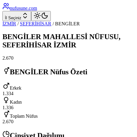
nufusune
.com
İl Seçiniz
İZMİR
/
SEFERİHİSAR
/
BENGİLER
BENGİLER
MAHALLESİ NÜFUSU,
SEFERİHİSAR
İZMİR
2.670
BENGİLER
Nüfus Özeti
Erkek
1.334
Kadın
1.336
Toplam Nüfus
2.670
Cinsiyet Dağılımı