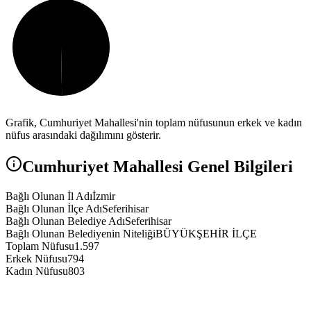
Grafik,
Cumhuriyet
Mahallesi'nin toplam nüfusunun erkek ve kadın
nüfus arasındaki dağılımını gösterir.
Cumhuriyet
Mahallesi Genel Bilgileri
Bağlı Olunan İl Adı
İzmir
Bağlı Olunan İlçe Adı
Seferihisar
Bağlı Olunan Belediye Adı
Seferihisar
Bağlı Olunan Belediyenin Niteliği
BÜYÜKŞEHİR İLÇE
Toplam Nüfusu
1.597
Erkek Nüfusu
794
Kadın Nüfusu
803