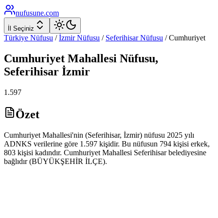
nufusune
.com
İl Seçiniz
Türkiye Nüfusu
/
İzmir
Nüfusu
/
Seferihisar
Nüfusu
/
Cumhuriyet
Cumhuriyet
Mahallesi Nüfusu,
Seferihisar
İzmir
1.597
Özet
Cumhuriyet Mahallesi'nin (Seferihisar, İzmir) nüfusu 2025 yılı
ADNKS verilerine göre 1.597 kişidir. Bu nüfusun 794 kişisi erkek,
803 kişisi kadındır. Cumhuriyet Mahallesi Seferihisar belediyesine
bağlıdır (BÜYÜKŞEHİR İLÇE).