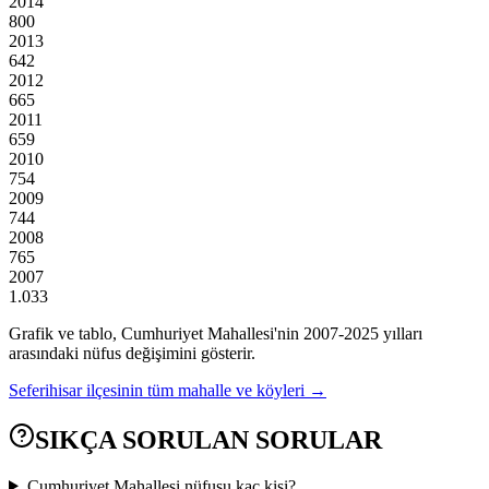
2014
800
2013
642
2012
665
2011
659
2010
754
2009
744
2008
765
2007
1.033
Grafik ve tablo,
Cumhuriyet
Mahallesi'nin
2007
-
2025
yılları
arasındaki nüfus değişimini gösterir.
Seferihisar
ilçesinin tüm mahalle ve köyleri →
SIKÇA SORULAN SORULAR
Cumhuriyet Mahallesi nüfusu kaç kişi?