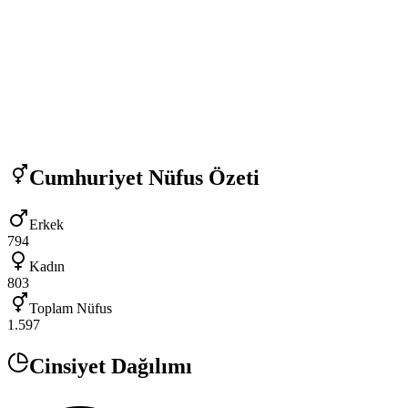
Cumhuriyet
Nüfus Özeti
Erkek
794
Kadın
803
Toplam Nüfus
1.597
Cinsiyet Dağılımı