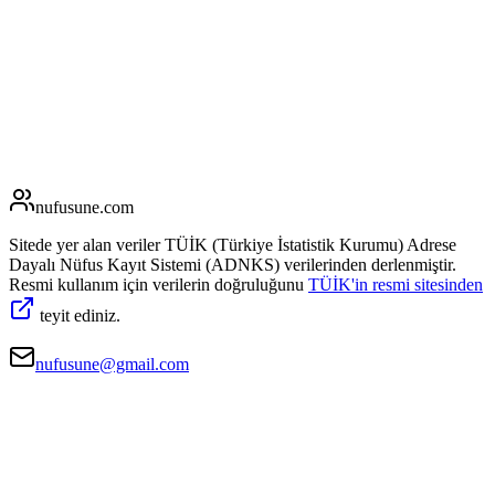
nufusune
.com
Sitede yer alan veriler TÜİK (Türkiye İstatistik Kurumu) Adrese
Dayalı Nüfus Kayıt Sistemi (ADNKS) verilerinden derlenmiştir.
Resmi kullanım için verilerin doğruluğunu
TÜİK'in resmi sitesinden
teyit ediniz.
nufusune@gmail.com