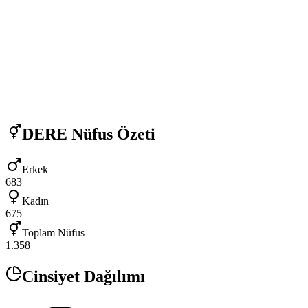
DERE
Nüfus Özeti
Erkek
683
Kadın
675
Toplam Nüfus
1.358
Cinsiyet Dağılımı