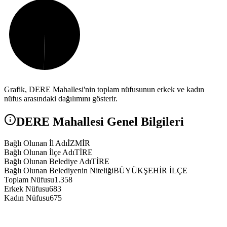
Grafik,
DERE
Mahallesi'nin toplam nüfusunun erkek ve kadın
nüfus arasındaki dağılımını gösterir.
DERE
Mahallesi Genel Bilgileri
Bağlı Olunan İl Adı
İZMİR
Bağlı Olunan İlçe Adı
TİRE
Bağlı Olunan Belediye Adı
TİRE
Bağlı Olunan Belediyenin Niteliği
BÜYÜKŞEHİR İLÇE
Toplam Nüfusu
1.358
Erkek Nüfusu
683
Kadın Nüfusu
675