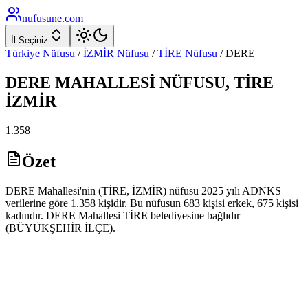
nufusune
.com
İl Seçiniz
Türkiye Nüfusu
/
İZMİR
Nüfusu
/
TİRE
Nüfusu
/
DERE
DERE
MAHALLESİ NÜFUSU,
TİRE
İZMİR
1.358
Özet
DERE Mahallesi'nin (TİRE, İZMİR) nüfusu 2025 yılı ADNKS
verilerine göre 1.358 kişidir. Bu nüfusun 683 kişisi erkek, 675 kişisi
kadındır. DERE Mahallesi TİRE belediyesine bağlıdır
(BÜYÜKŞEHİR İLÇE).