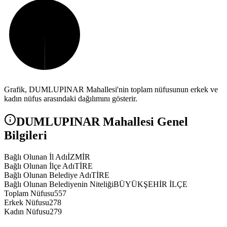
Grafik,
DUMLUPINAR
Mahallesi'nin toplam nüfusunun erkek ve
kadın nüfus arasındaki dağılımını gösterir.
DUMLUPINAR
Mahallesi Genel
Bilgileri
Bağlı Olunan İl Adı
İZMİR
Bağlı Olunan İlçe Adı
TİRE
Bağlı Olunan Belediye Adı
TİRE
Bağlı Olunan Belediyenin Niteliği
BÜYÜKŞEHİR İLÇE
Toplam Nüfusu
557
Erkek Nüfusu
278
Kadın Nüfusu
279