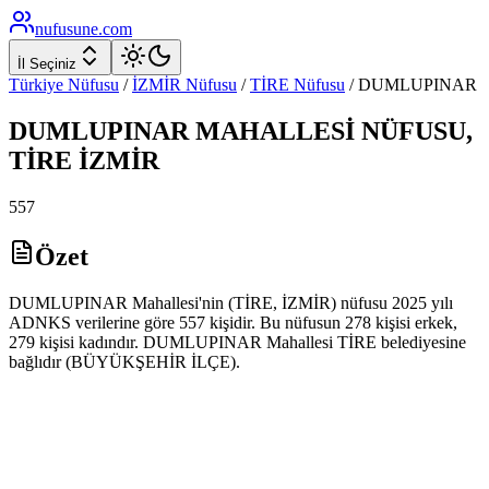
nufusune
.com
İl Seçiniz
Türkiye Nüfusu
/
İZMİR
Nüfusu
/
TİRE
Nüfusu
/
DUMLUPINAR
DUMLUPINAR
MAHALLESİ NÜFUSU,
TİRE
İZMİR
557
Özet
DUMLUPINAR Mahallesi'nin (TİRE, İZMİR) nüfusu 2025 yılı
ADNKS verilerine göre 557 kişidir. Bu nüfusun 278 kişisi erkek,
279 kişisi kadındır. DUMLUPINAR Mahallesi TİRE belediyesine
bağlıdır (BÜYÜKŞEHİR İLÇE).