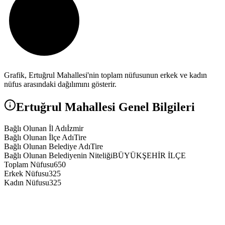
Grafik,
Ertuğrul
Mahallesi'nin toplam nüfusunun erkek ve kadın
nüfus arasındaki dağılımını gösterir.
Ertuğrul
Mahallesi Genel Bilgileri
Bağlı Olunan İl Adı
İzmir
Bağlı Olunan İlçe Adı
Tire
Bağlı Olunan Belediye Adı
Tire
Bağlı Olunan Belediyenin Niteliği
BÜYÜKŞEHİR İLÇE
Toplam Nüfusu
650
Erkek Nüfusu
325
Kadın Nüfusu
325