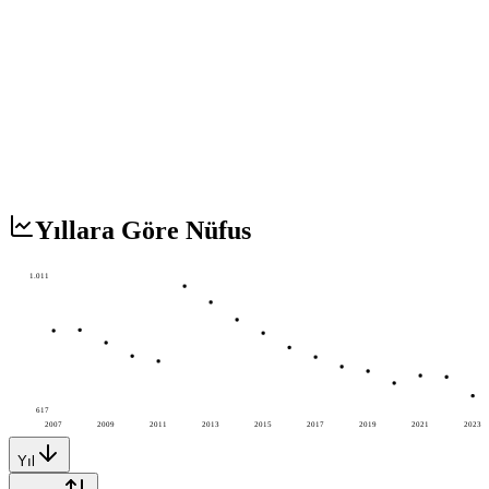
Yıllara Göre Nüfus
1.011
617
2007
2009
2011
2013
2015
2017
2019
2021
2023
Yıl