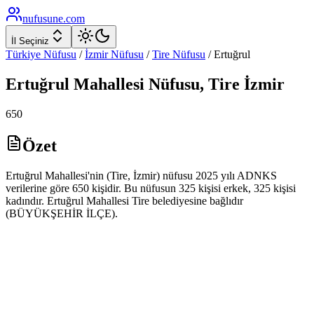
nufusune
.com
İl Seçiniz
Türkiye Nüfusu
/
İzmir
Nüfusu
/
Tire
Nüfusu
/
Ertuğrul
Ertuğrul
Mahallesi Nüfusu,
Tire
İzmir
650
Özet
Ertuğrul Mahallesi'nin (Tire, İzmir) nüfusu 2025 yılı ADNKS
verilerine göre 650 kişidir. Bu nüfusun 325 kişisi erkek, 325 kişisi
kadındır. Ertuğrul Mahallesi Tire belediyesine bağlıdır
(BÜYÜKŞEHİR İLÇE).