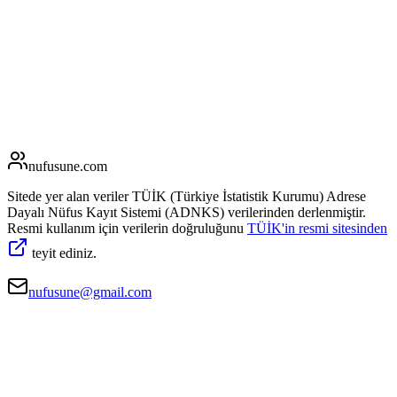
nufusune
.com
Sitede yer alan veriler TÜİK (Türkiye İstatistik Kurumu) Adrese
Dayalı Nüfus Kayıt Sistemi (ADNKS) verilerinden derlenmiştir.
Resmi kullanım için verilerin doğruluğunu
TÜİK'in resmi sitesinden
teyit ediniz.
nufusune@gmail.com