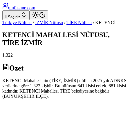
nufusune
.com
İl Seçiniz
Türkiye Nüfusu
/
İZMİR
Nüfusu
/
TİRE
Nüfusu
/
KETENCİ
KETENCİ
MAHALLESİ NÜFUSU,
TİRE
İZMİR
1.322
Özet
KETENCİ Mahallesi'nin (TİRE, İZMİR) nüfusu 2025 yılı ADNKS
verilerine göre 1.322 kişidir. Bu nüfusun 641 kişisi erkek, 681 kişisi
kadındır. KETENCİ Mahallesi TİRE belediyesine bağlıdır
(BÜYÜKŞEHİR İLÇE).