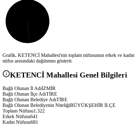
Grafik,
KETENCİ
Mahallesi'nin toplam nüfusunun erkek ve kadın
nüfus arasındaki dağılımını gösterir.
KETENCİ
Mahallesi Genel Bilgileri
Bağlı Olunan İl Adı
İZMİR
Bağlı Olunan İlçe Adı
TİRE
Bağlı Olunan Belediye Adı
TİRE
Bağlı Olunan Belediyenin Niteliği
BÜYÜKŞEHİR İLÇE
Toplam Nüfusu
1.322
Erkek Nüfusu
641
Kadın Nüfusu
681