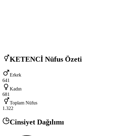
KETENCİ
Nüfus Özeti
Erkek
641
Kadın
681
Toplam Nüfus
1.322
Cinsiyet Dağılımı