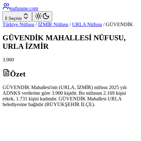
nufusune
.com
İl Seçiniz
Türkiye Nüfusu
/
İZMİR
Nüfusu
/
URLA
Nüfusu
/
GÜVENDİK
GÜVENDİK
MAHALLESİ NÜFUSU,
URLA
İZMİR
3.900
Özet
GÜVENDİK Mahallesi'nin (URLA, İZMİR) nüfusu 2025 yılı
ADNKS verilerine göre 3.900 kişidir. Bu nüfusun 2.169 kişisi
erkek, 1.731 kişisi kadındır. GÜVENDİK Mahallesi URLA
belediyesine bağlıdır (BÜYÜKŞEHİR İLÇE).