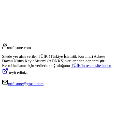
nufusune
.com
Sitede yer alan veriler TÜİK (Türkiye İstatistik Kurumu) Adrese
Dayalı Nüfus Kayıt Sistemi (ADNKS) verilerinden derlenmiştir.
Resmi kullanım için verilerin doğruluğunu
TÜİK'in resmi sitesinden
teyit ediniz.
nufusune@gmail.com