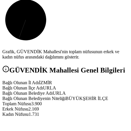
Grafik,
GÜVENDİK
Mahallesi'nin toplam nüfusunun erkek ve
kadın nüfus arasındaki dağılımını gösterir.
GÜVENDİK
Mahallesi Genel Bilgileri
Bağlı Olunan İl Adı
İZMİR
Bağlı Olunan İlçe Adı
URLA
Bağlı Olunan Belediye Adı
URLA
Bağlı Olunan Belediyenin Niteliği
BÜYÜKŞEHİR İLÇE
Toplam Nüfusu
3.900
Erkek Nüfusu
2.169
Kadın Nüfusu
1.731