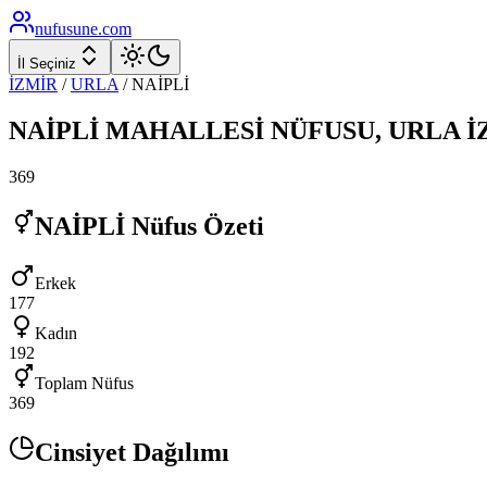
nufusune
.com
İl Seçiniz
İZMİR
/
URLA
/
NAİPLİ
NAİPLİ
MAHALLESİ NÜFUSU,
URLA
İ
369
NAİPLİ
Nüfus Özeti
Erkek
177
Kadın
192
Toplam Nüfus
369
Cinsiyet Dağılımı