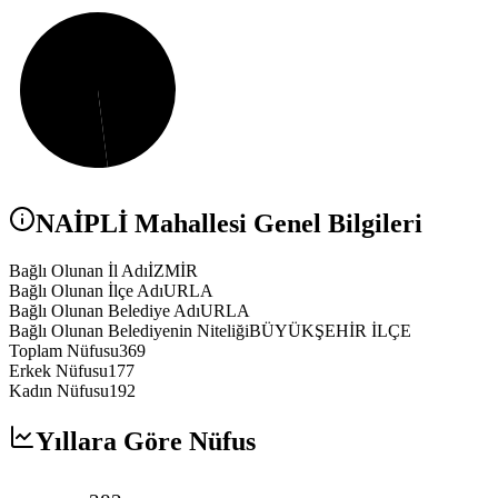
NAİPLİ
Mahallesi Genel Bilgileri
Bağlı Olunan İl Adı
İZMİR
Bağlı Olunan İlçe Adı
URLA
Bağlı Olunan Belediye Adı
URLA
Bağlı Olunan Belediyenin Niteliği
BÜYÜKŞEHİR İLÇE
Toplam Nüfusu
369
Erkek Nüfusu
177
Kadın Nüfusu
192
Yıllara Göre Nüfus