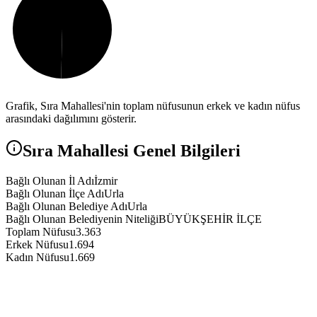
Grafik,
Sıra
Mahallesi'nin toplam nüfusunun erkek ve kadın nüfus
arasındaki dağılımını gösterir.
Sıra
Mahallesi Genel Bilgileri
Bağlı Olunan İl Adı
İzmir
Bağlı Olunan İlçe Adı
Urla
Bağlı Olunan Belediye Adı
Urla
Bağlı Olunan Belediyenin Niteliği
BÜYÜKŞEHİR İLÇE
Toplam Nüfusu
3.363
Erkek Nüfusu
1.694
Kadın Nüfusu
1.669