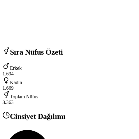
Sıra
Nüfus Özeti
Erkek
1.694
Kadın
1.669
Toplam Nüfus
3.363
Cinsiyet Dağılımı