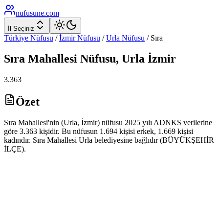
nufusune
.com
İl Seçiniz
Türkiye Nüfusu
/
İzmir
Nüfusu
/
Urla
Nüfusu
/
Sıra
Sıra
Mahallesi Nüfusu,
Urla
İzmir
3.363
Özet
Sıra Mahallesi'nin (Urla, İzmir) nüfusu 2025 yılı ADNKS verilerine
göre 3.363 kişidir. Bu nüfusun 1.694 kişisi erkek, 1.669 kişisi
kadındır. Sıra Mahallesi Urla belediyesine bağlıdır (BÜYÜKŞEHİR
İLÇE).