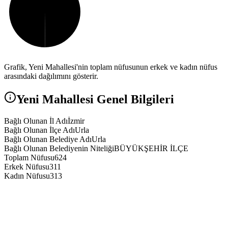
Grafik,
Yeni
Mahallesi'nin toplam nüfusunun erkek ve kadın nüfus
arasındaki dağılımını gösterir.
Yeni
Mahallesi Genel Bilgileri
Bağlı Olunan İl Adı
İzmir
Bağlı Olunan İlçe Adı
Urla
Bağlı Olunan Belediye Adı
Urla
Bağlı Olunan Belediyenin Niteliği
BÜYÜKŞEHİR İLÇE
Toplam Nüfusu
624
Erkek Nüfusu
311
Kadın Nüfusu
313