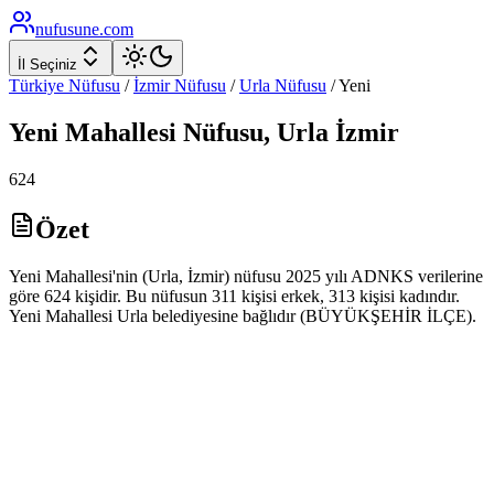
nufusune
.com
İl Seçiniz
Türkiye Nüfusu
/
İzmir
Nüfusu
/
Urla
Nüfusu
/
Yeni
Yeni
Mahallesi Nüfusu,
Urla
İzmir
624
Özet
Yeni Mahallesi'nin (Urla, İzmir) nüfusu 2025 yılı ADNKS verilerine
göre 624 kişidir. Bu nüfusun 311 kişisi erkek, 313 kişisi kadındır.
Yeni Mahallesi Urla belediyesine bağlıdır (BÜYÜKŞEHİR İLÇE).