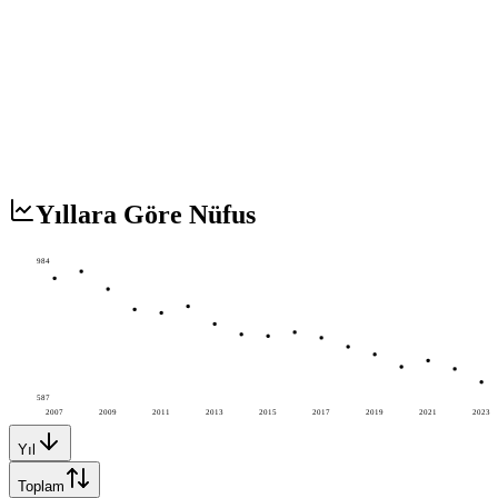
Yıllara Göre Nüfus
984
587
2007
2009
2011
2013
2015
2017
2019
2021
2023
Yıl
Toplam