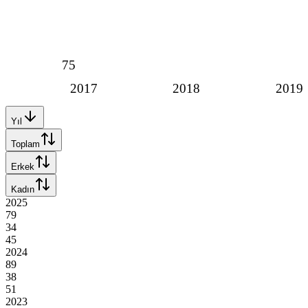
75
2017
2018
2019
Yıl
Toplam
Erkek
Kadın
2025
79
34
45
2024
89
38
51
2023