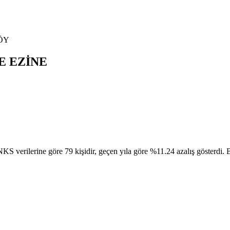
ÖY
E
EZİNE
ine göre 79 kişidir, geçen yıla göre %11.24 azalış gösterdi. Bu nü