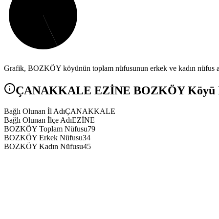
Grafik,
BOZKÖY
köyünün toplam nüfusunun erkek ve kadın nüfus ara
ÇANAKKALE
EZİNE
BOZKÖY
Köyü N
Bağlı Olunan İl Adı
ÇANAKKALE
Bağlı Olunan İlçe Adı
EZİNE
BOZKÖY Toplam Nüfusu
79
BOZKÖY Erkek Nüfusu
34
BOZKÖY Kadın Nüfusu
45