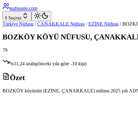
nufusune
.com
İl Seçiniz
Türkiye Nüfusu
/
ÇANAKKALE
Nüfusu
/
EZİNE
Nüfusu
/
BOZK
BOZKÖY
KÖYÜ NÜFUSU,
ÇANAKKAL
79
%
11,24
azalış
(önceki yıla göre
-10
kişi)
Özet
BOZKÖY köyünün (EZİNE, ÇANAKKALE) nüfusu 2025 yılı ADNKS veriler