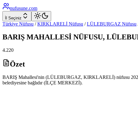
nufusune
.com
İl Seçiniz
Türkiye Nüfusu
/
KIRKLARELİ
Nüfusu
/
LÜLEBURGAZ
Nüfusu
BARIŞ
MAHALLESİ NÜFUSU,
LÜLEBU
4.220
Özet
BARIŞ Mahallesi'nin (LÜLEBURGAZ, KIRKLARELİ) nüfusu 2025 yılı
belediyesine bağlıdır (İLÇE MERKEZİ).