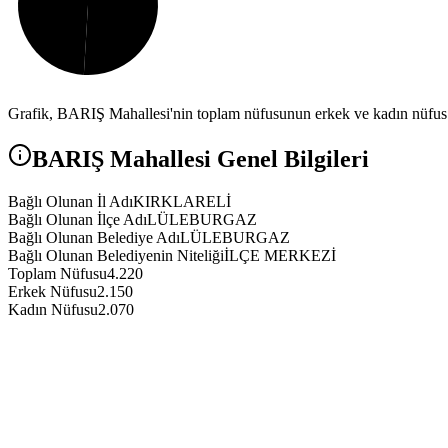
Grafik,
BARIŞ
Mahallesi'nin toplam nüfusunun erkek ve kadın nüfus a
BARIŞ
Mahallesi Genel Bilgileri
Bağlı Olunan İl Adı
KIRKLARELİ
Bağlı Olunan İlçe Adı
LÜLEBURGAZ
Bağlı Olunan Belediye Adı
LÜLEBURGAZ
Bağlı Olunan Belediyenin Niteliği
İLÇE MERKEZİ
Toplam Nüfusu
4.220
Erkek Nüfusu
2.150
Kadın Nüfusu
2.070