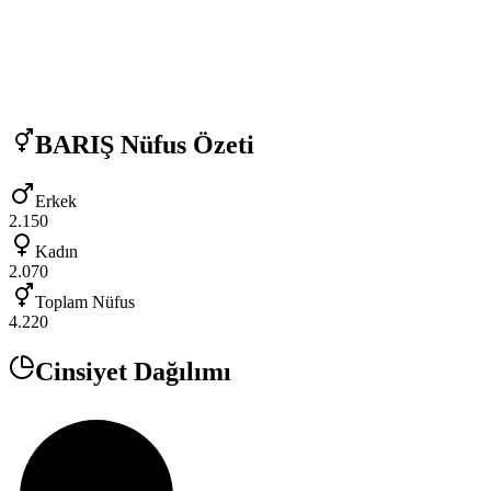
BARIŞ
Nüfus Özeti
Erkek
2.150
Kadın
2.070
Toplam Nüfus
4.220
Cinsiyet Dağılımı