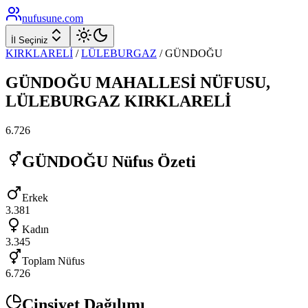
nufusune
.com
İl Seçiniz
KIRKLARELİ
/
LÜLEBURGAZ
/
GÜNDOĞU
GÜNDOĞU
MAHALLESİ NÜFUSU,
LÜLEBURGAZ
KIRKLARELİ
6.726
GÜNDOĞU
Nüfus Özeti
Erkek
3.381
Kadın
3.345
Toplam Nüfus
6.726
Cinsiyet Dağılımı